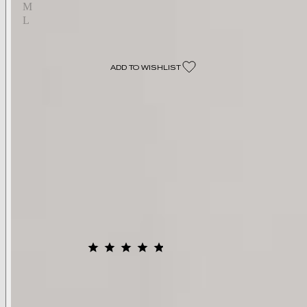
M
L
Select A Size
ADD TO WISHLIST
Size Chart
Click
134
Reviews
Rated
to
4.9
scroll
out
of
Styling Tips
to
5
stars
reviews