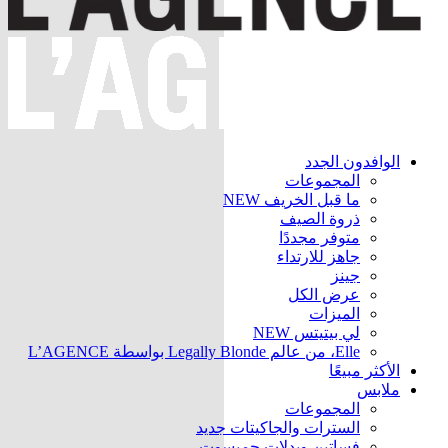
الوافدون الجدد
المجموعات
ما قبل الخريف
NEW
ذروة الصيف
متوفر مجددًا
جاهز للارتداء
جينز
عرض الكل
الميزات
لي بيتيتس
NEW
Elle، من عالم Legally Blonde بواسطة L’AGENCE
الأكثر مبيعًا
ملابس
المجموعات
السترات والجاكيتات
جديد
فساتين وبدلات جمبسوت