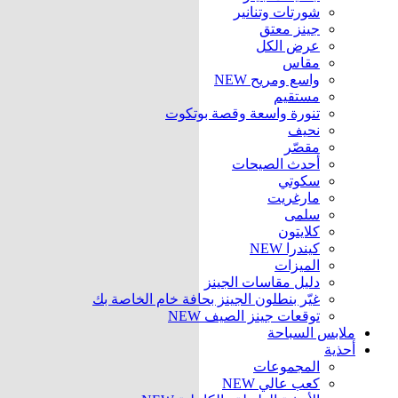
شورتات وتنانير
جينز معتق
عرض الكل
مقاس
واسع ومريح
NEW
مستقيم
تنورة واسعة وقصة بوتكوت
نحيف
مقصّر
أحدث الصيحات
سكوتي
مارغريت
سلمى
كلايتون
كيندرا
NEW
الميزات
دليل مقاسات الجينز
غيّر بنطلون الجينز بحافة خام الخاصة بك
توقعات جينز الصيف
NEW
ملابس السباحة
أحذية
المجموعات
كعب عالي
NEW