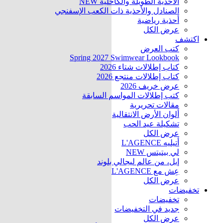
الأحذية الطويلة والكاحلية
NEW
الصنادل والأحذية ذات الكعب الإسفنجي
أحذية رياضية
عرض الكل
اكتشف
كتب العرض
Spring 2027 Swimwear Lookbook
كتاب إطلالات شتاء 2026
كتاب إطلالات منتجع 2026
عرض خريف 2026
كتب إطلالات المواسم السابقة
مقالات تحريرية
ألوان الأرض الانتقالية
تشكيلة عيد الحب
عرض الكل
أتيليه L'AGENCE
لي بيتيتس
NEW
إيل، من عالم ليجالي بلوند
عِش مع L'AGENCE
عرض الكل
تخفيضات
تخفيضات
جديد في التخفيضات
عرض الكل