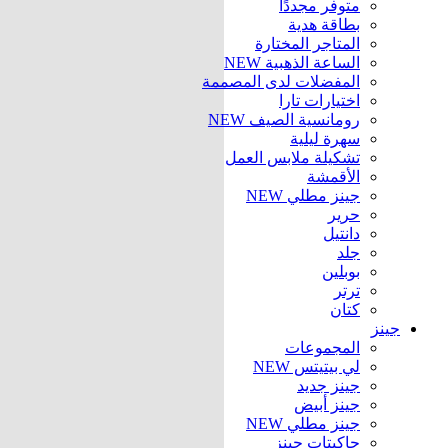
متوفر مجددًا
بطاقة هدية
المتاجر المختارة
الساعة الذهبية
NEW
المفضلات لدى المصممة
اختيارات تارا
رومانسية الصيف
NEW
سهرة ليلية
تشكيلة ملابس العمل
الأقمشة
جينز مطلي
NEW
حرير
دانتيل
جلد
بوبلين
ترتر
كتان
جينز
المجموعات
لي بيتيتس
NEW
جينز جديد
جينز أبيض
جينز مطلي
NEW
جاكيتات جينز