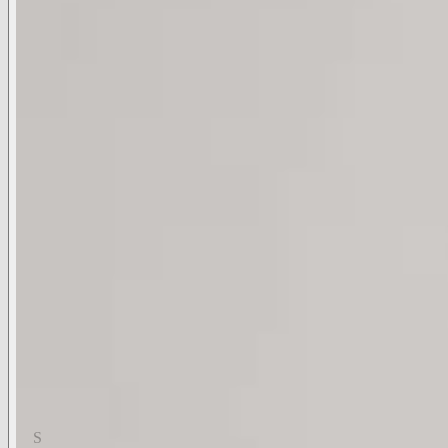
€325 EUR
Duties and Taxes Included
COLOR:
Cappuccino
Black Croc Embossed/Gold
Black Lizard Embossed
Cappuccino
Dark Snake Embossed
Ivory Croc Embossed
Mauve Multi
Snake
White Lizard Embossed
Available Sizes
Available Colors
Cappuccino
Available Sizes
XS
S