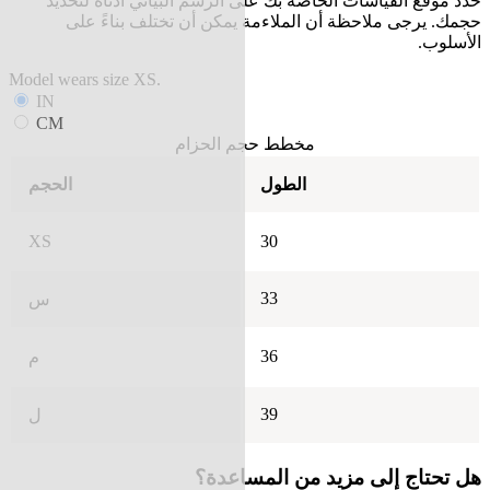
حدد موقع القياسات الخاصة بك على الرسم البياني أدناه لتحديد
حجمك. يرجى ملاحظة أن الملاءمة يمكن أن تختلف بناءً على
الأسلوب.
Model wears size XS.
IN
CM
مخطط حجم الحزام
الطول
الحجم
XS
30
33
س
36
م
39
ل
هل تحتاج إلى مزيد من المساعدة؟