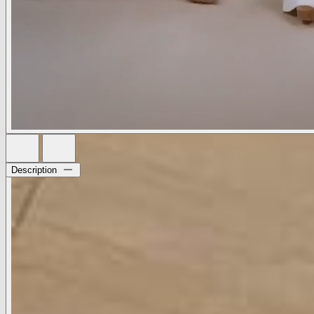
Description
يضيف الإبزيم ذو القبة النحاسية الصلبة العمق والأبعاد إلى هذا
الحزام المصنوع من الجلد السويدي الأسمر.
• حزام جلد 100%
• عرض الحزام 1.5 بوصة
• مشبك من النحاس الصلب
تم إنشاء هذا النمط بالشراكة مع Streets Ahead، وهي علامة
إكسسوارات مقرها لوس أنجلوس والتي كانت منارة للحرفية اليدوية
لأكثر من 40 عامًا. كل حزام مصنوع يدويًا في لوس أنجلوس