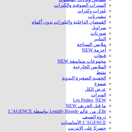
السترات الصوفية والكنزات
بلوزات وكنزات
تيشيرتات
القمصان الداخلية والبلوزات بدون أكمام
سراويل
شورتات
التنانير
ملابس السباحة
أحزمة
NEW
قبعات
مجموعات متناسقة
NEW
الملابس الخارجية
نشط
الحقيبة الصغيرة اليدوية
شموع
عرض الكل
الميزات
Les Petites
NEW
ما قبل الخريف
NEW
Elle، من عالم Legally Blonde بواسطة L’AGENCE
ذروة الصيف
L'AGENCE الأساسيات
حصريًا على الإنترنت