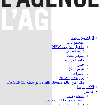
الوافدون الجدد
المجموعات
ما قبل الخريف
NEW
ذروة الصيف
متوفر مجددًا
جاهز للارتداء
جينز
عرض الكل
الميزات
لي بيتيتس
NEW
Elle، من عالم Legally Blonde بواسطة L’AGENCE
الأكثر مبيعًا
ملابس
المجموعات
السترات والجاكيتات
جديد
فساتين وبدلات جمبسوت