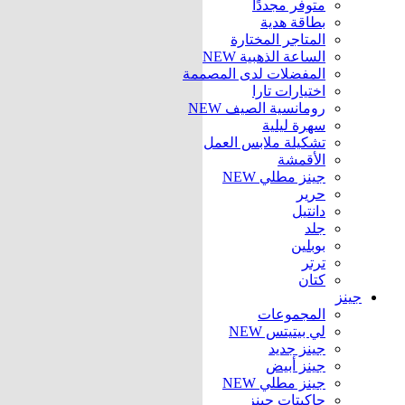
متوفر مجددًا
بطاقة هدية
المتاجر المختارة
الساعة الذهبية
NEW
المفضلات لدى المصممة
اختيارات تارا
رومانسية الصيف
NEW
سهرة ليلية
تشكيلة ملابس العمل
الأقمشة
جينز مطلي
NEW
حرير
دانتيل
جلد
بوبلين
ترتر
كتان
جينز
المجموعات
لي بيتيتس
NEW
جينز جديد
جينز أبيض
جينز مطلي
NEW
جاكيتات جينز