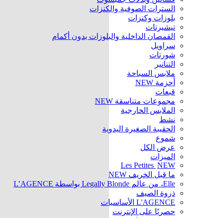
السترات الصوفية والكنزات
بلوزات وكنزات
تيشيرتات
القمصان الداخلية والبلوزات بدون أكمام
سراويل
شورتات
التنانير
ملابس السباحة
أحزمة
NEW
قبعات
مجموعات متناسقة
NEW
الملابس الخارجية
نشط
الحقيبة الصغيرة اليدوية
شموع
عرض الكل
الميزات
Les Petites
NEW
ما قبل الخريف
NEW
Elle، من عالم Legally Blonde بواسطة L’AGENCE
ذروة الصيف
L'AGENCE الأساسيات
حصريًا على الإنترنت