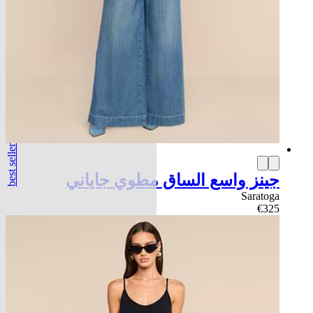
best seller
جينز واسع الساق مطوي جاياني
Saratoga
€325