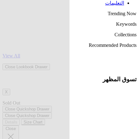
التعليمات
Trending Now
Keywords
Collections
Recommended Products
View All
Close Lookbook Drawer
تسوق المظهر
X
Sold Out
Close Quickshop Drawer
Close Quickshop Drawer
Details
Size Chart
Close