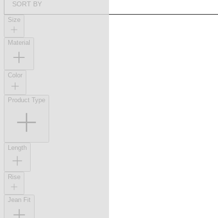
SORT BY
Size
Material
Color
Product Type
Length
Rise
Jean Fit