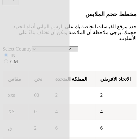
مخطط حجم الملابس
حدد موقع القياسات الخاصة بك على الرسم البياني أدناه لتحديد
حجمك. يرجى ملاحظة أن الملاءمة يمكن أن تختلف بناءً على
الأسلوب.
Select Country
IN
CM
الاتحاد الافريقي
المملكة المتحدة
نحن
مقاس
xxs
00
2
2
XS
0
4
4
2
6
6
ق