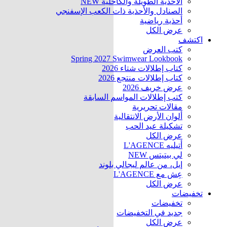
الأحذية الطويلة والكاحلية
NEW
الصنادل والأحذية ذات الكعب الإسفنجي
أحذية رياضية
عرض الكل
اكتشف
كتب العرض
Spring 2027 Swimwear Lookbook
كتاب إطلالات شتاء 2026
كتاب إطلالات منتجع 2026
عرض خريف 2026
كتب إطلالات المواسم السابقة
مقالات تحريرية
ألوان الأرض الانتقالية
تشكيلة عيد الحب
عرض الكل
أتيليه L'AGENCE
لي بيتيتس
NEW
إيل، من عالم ليجالي بلوند
عِش مع L'AGENCE
عرض الكل
تخفيضات
تخفيضات
جديد في التخفيضات
عرض الكل