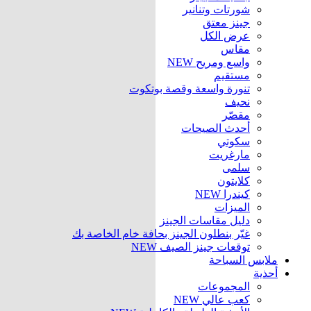
شورتات وتنانير
جينز معتق
عرض الكل
مقاس
واسع ومريح
NEW
مستقيم
تنورة واسعة وقصة بوتكوت
نحيف
مقصّر
أحدث الصيحات
سكوتي
مارغريت
سلمى
كلايتون
كيندرا
NEW
الميزات
دليل مقاسات الجينز
غيّر بنطلون الجينز بحافة خام الخاصة بك
توقعات جينز الصيف
NEW
ملابس السباحة
أحذية
المجموعات
كعب عالي
NEW