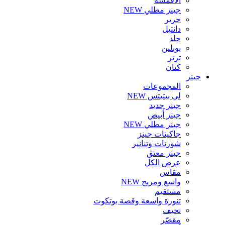
الأقمشة
جينز مطلي
NEW
حرير
دانتيل
جلد
بوبلين
ترتر
كتان
جينز
المجموعات
لي بيتيتس
NEW
جينز جديد
جينز أبيض
جينز مطلي
NEW
جاكيتات جينز
شورتات وتنانير
جينز معتق
عرض الكل
مقاس
واسع ومريح
NEW
مستقيم
تنورة واسعة وقصة بوتكوت
نحيف
مقصّر