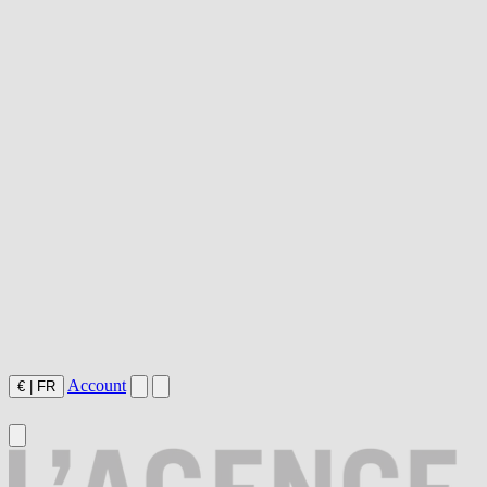
Account
€
|
FR