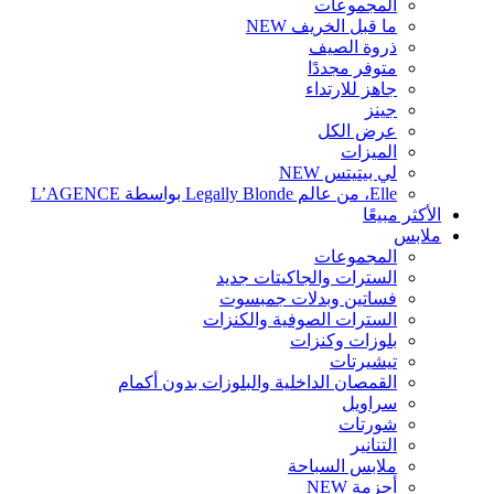
المجموعات
ما قبل الخريف
NEW
ذروة الصيف
متوفر مجددًا
جاهز للارتداء
جينز
عرض الكل
الميزات
لي بيتيتس
NEW
Elle، من عالم Legally Blonde بواسطة L’AGENCE
الأكثر مبيعًا
ملابس
المجموعات
السترات والجاكيتات
جديد
فساتين وبدلات جمبسوت
السترات الصوفية والكنزات
بلوزات وكنزات
تيشيرتات
القمصان الداخلية والبلوزات بدون أكمام
سراويل
شورتات
التنانير
ملابس السباحة
أحزمة
NEW