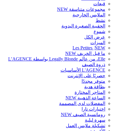
قبعات
مجموعات متناسقة
NEW
الملابس الخارجية
نشط
الحقيبة الصغيرة اليدوية
شموع
عرض الكل
الميزات
Les Petites
NEW
ما قبل الخريف
NEW
Elle، من عالم Legally Blonde بواسطة L’AGENCE
ذروة الصيف
L'AGENCE الأساسيات
حصريًا على الإنترنت
متوفر مجددًا
بطاقة هدية
المتاجر المختارة
الساعة الذهبية
NEW
المفضلات لدى المصممة
اختيارات تارا
رومانسية الصيف
NEW
سهرة ليلية
تشكيلة ملابس العمل