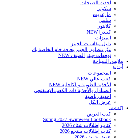
أحدث الصيحات
سكوتي
مارغريت
سلمى
كلايتون
كيندرا
NEW
الميزات
دليل مقاسات الجينز
غيّر بنطلون الجينز بحافة خام الخاصة بك
توقعات جينز الصيف
NEW
ملابس السباحة
أحذية
المجموعات
كعب عالي
NEW
الأحذية الطويلة والكاحلية
NEW
الصنادل والأحذية ذات الكعب الإسفنجي
أحذية رياضية
عرض الكل
اكتشف
كتب العرض
Spring 2027 Swimwear Lookbook
كتاب إطلالات شتاء 2026
كتاب إطلالات منتجع 2026
عرض خريف 2026