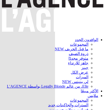
الوافدون الجدد
المجموعات
ما قبل الخريف
NEW
ذروة الصيف
متوفر مجددًا
جاهز للارتداء
جينز
عرض الكل
الميزات
لي بيتيتس
NEW
Elle، من عالم Legally Blonde بواسطة L’AGENCE
الأكثر مبيعًا
ملابس
المجموعات
السترات والجاكيتات
جديد
فساتين وبدلات جمبسوت