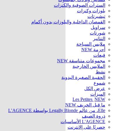
السترات الصوفية والكنزات
بلوزات وكنزات
تيشيرتات
القمصان الداخلية والبلوزات بدون أكمام
سراويل
شورتات
التنانير
ملابس السباحة
أحزمة
NEW
قبعات
مجموعات متناسقة
NEW
الملابس الخارجية
نشط
الحقيبة الصغيرة اليدوية
شموع
عرض الكل
الميزات
Les Petites
NEW
ما قبل الخريف
NEW
Elle، من عالم Legally Blonde بواسطة L’AGENCE
ذروة الصيف
L'AGENCE الأساسيات
حصريًا على الإنترنت