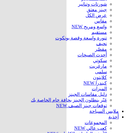
شورتات وتنانير
جينز معتق
عرض الكل
مقاس
واسع ومريح
NEW
مستقيم
تنورة واسعة وقصة بوتكوت
نحيف
مقصّر
أحدث الصيحات
سكوتي
مارغريت
سلمى
كلايتون
كيندرا
NEW
الميزات
دليل مقاسات الجينز
غيّر بنطلون الجينز بحافة خام الخاصة بك
توقعات جينز الصيف
NEW
ملابس السباحة
أحذية
المجموعات
كعب عالي
NEW