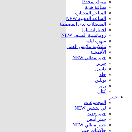
متوفر مجددًا
بطاقة هدية
المتاجر المختارة
الساعة الذهبية
NEW
المفضلات لدى المصممة
اختيارات تارا
رومانسية الصيف
NEW
سهرة ليلية
تشكيلة ملابس العمل
الأقمشة
جينز مطلي
NEW
حرير
دانتيل
جلد
بوبلين
ترتر
كتان
جينز
المجموعات
لي بيتيتس
NEW
جينز جديد
جينز أبيض
جينز مطلي
NEW
جاكيتات جينز