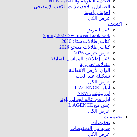
الأحذية الطويلة والكاحلية
NEW
الصنادل والأحذية ذات الكعب الإسفنجي
أحذية رياضية
عرض الكل
اكتشف
كتب العرض
Spring 2027 Swimwear Lookbook
كتاب إطلالات شتاء 2026
كتاب إطلالات منتجع 2026
عرض خريف 2026
كتب إطلالات المواسم السابقة
مقالات تحريرية
ألوان الأرض الانتقالية
تشكيلة عيد الحب
عرض الكل
أتيليه L'AGENCE
لي بيتيتس
NEW
إيل، من عالم ليجالي بلوند
عِش مع L'AGENCE
عرض الكل
تخفيضات
تخفيضات
جديد في التخفيضات
عرض الكل