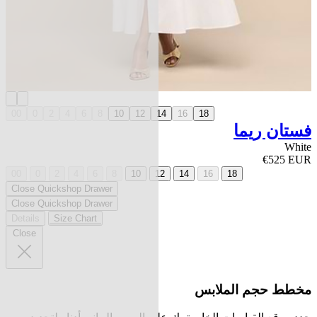
00
0
2
4
6
8
10
12
14
16
18
فستان ريما
White
€525 EUR
00
0
2
4
6
8
10
12
14
16
18
Close Quickshop Drawer
Close Quickshop Drawer
Details
Size Chart
Close
مخطط حجم الملابس