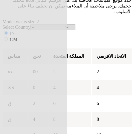
حدد موقع القياسات الخاصة بك على الرسم البياني أدناه لتحديد
حجمك. يرجى ملاحظة أن الملاءمة يمكن أن تختلف بناءً على
الأسلوب.
Model wears size 2.
Select Country
IN
CM
الاتحاد الافريقي
المملكة المتحدة
نحن
مقاس
xxs
00
2
2
XS
0
4
4
2
6
6
ق
4
8
8
ق