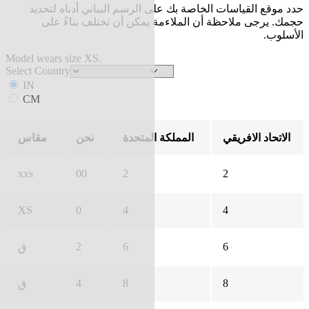
حدد موقع القياسات الخاصة بك على الرسم البياني أدناه لتحديد
حجمك. يرجى ملاحظة أن الملاءمة يمكن أن تختلف بناءً على
الأسلوب.
Model wears size XS.
Select Country
IN
CM
الاتحاد الافريقي
المملكة المتحدة
نحن
مقاس
xxs
00
2
2
XS
0
4
4
2
6
6
ق
4
8
8
ق