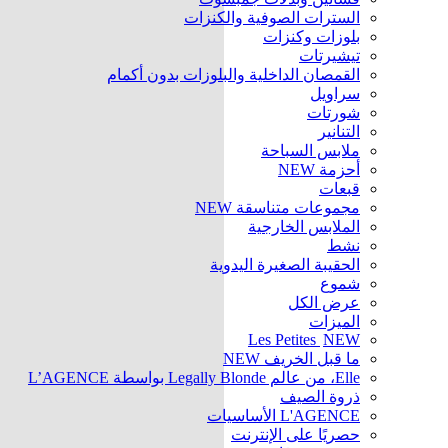
السترات الصوفية والكنزات
بلوزات وكنزات
تيشيرتات
القمصان الداخلية والبلوزات بدون أكمام
سراويل
شورتات
التنانير
ملابس السباحة
أحزمة
NEW
قبعات
مجموعات متناسقة
NEW
الملابس الخارجية
نشط
الحقيبة الصغيرة اليدوية
شموع
عرض الكل
الميزات
Les Petites
NEW
ما قبل الخريف
NEW
Elle، من عالم Legally Blonde بواسطة L’AGENCE
ذروة الصيف
L'AGENCE الأساسيات
حصريًا على الإنترنت