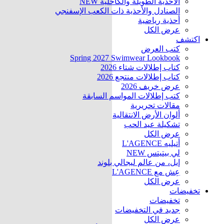
الأحذية الطويلة والكاحلية
NEW
الصنادل والأحذية ذات الكعب الإسفنجي
أحذية رياضية
عرض الكل
اكتشف
كتب العرض
Spring 2027 Swimwear Lookbook
كتاب إطلالات شتاء 2026
كتاب إطلالات منتجع 2026
عرض خريف 2026
كتب إطلالات المواسم السابقة
مقالات تحريرية
ألوان الأرض الانتقالية
تشكيلة عيد الحب
عرض الكل
أتيليه L'AGENCE
لي بيتيتس
NEW
إيل، من عالم ليجالي بلوند
عِش مع L'AGENCE
عرض الكل
تخفيضات
تخفيضات
جديد في التخفيضات
عرض الكل