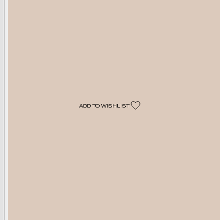
رييس الجلود باند فيدورا
€575 EUR
Duties and Taxes Included
COLOR:
Light Pewter
Black
Light Pewter
COMING SOON
ADD TO WISHLIST