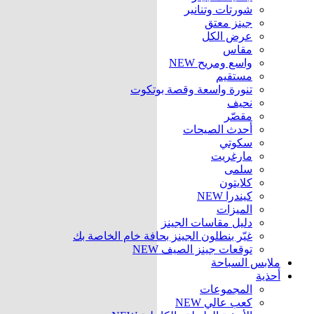
شورتات وتنانير
جينز معتق
عرض الكل
مقاس
واسع ومريح
NEW
مستقيم
تنورة واسعة وقصة بوتكوت
نحيف
مقصّر
أحدث الصيحات
سكوتي
مارغريت
سلمى
كلايتون
كيندرا
NEW
الميزات
دليل مقاسات الجينز
غيّر بنطلون الجينز بحافة خام الخاصة بك
توقعات جينز الصيف
NEW
ملابس السباحة
أحذية
المجموعات
كعب عالي
NEW