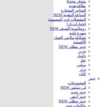
متوفر مجددًا
بطاقة هدية
المتاجر المختارة
الساعة الذهبية
NEW
المفضلات لدى المصممة
اختيارات تارا
رومانسية الصيف
NEW
سهرة ليلية
تشكيلة ملابس العمل
الأقمشة
جينز مطلي
NEW
حرير
دانتيل
جلد
بوبلين
ترتر
كتان
جينز
المجموعات
لي بيتيتس
NEW
جينز جديد
جينز أبيض
جينز مطلي
NEW
جاكيتات جينز