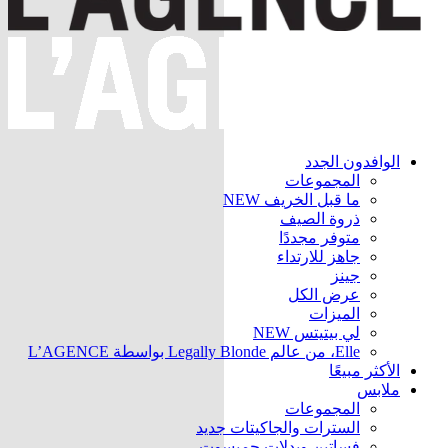
الوافدون الجدد
المجموعات
ما قبل الخريف
NEW
ذروة الصيف
متوفر مجددًا
جاهز للارتداء
جينز
عرض الكل
الميزات
لي بيتيتس
NEW
Elle، من عالم Legally Blonde بواسطة L’AGENCE
الأكثر مبيعًا
ملابس
المجموعات
السترات والجاكيتات
جديد
فساتين وبدلات جمبسوت