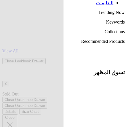
التعليمات
Trending Now
Keywords
Collections
Recommended Products
View All
Close Lookbook Drawer
تسوق المظهر
X
Sold Out
Close Quickshop Drawer
Close Quickshop Drawer
Details
Size Chart
Close