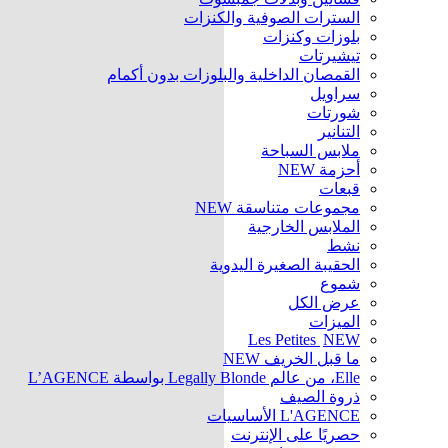
السترات الصوفية والكنزات
بلوزات وكنزات
تيشيرتات
القمصان الداخلية والبلوزات بدون أكمام
سراويل
شورتات
التنانير
ملابس السباحة
أحزمة
NEW
قبعات
مجموعات متناسقة
NEW
الملابس الخارجية
نشط
الحقيبة الصغيرة اليدوية
شموع
عرض الكل
الميزات
Les Petites
NEW
ما قبل الخريف
NEW
Elle، من عالم Legally Blonde بواسطة L’AGENCE
ذروة الصيف
L'AGENCE الأساسيات
حصريًا على الإنترنت