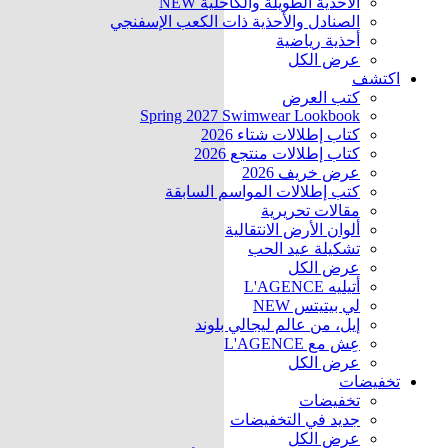
الأحذية الطويلة والكاحلية
NEW
الصنادل والأحذية ذات الكعب الإسفنجي
أحذية رياضية
عرض الكل
اكتشف
كتب العرض
Spring 2027 Swimwear Lookbook
كتاب إطلالات شتاء 2026
كتاب إطلالات منتجع 2026
عرض خريف 2026
كتب إطلالات المواسم السابقة
مقالات تحريرية
ألوان الأرض الانتقالية
تشكيلة عيد الحب
عرض الكل
أتيليه L'AGENCE
لي بيتيتس
NEW
إيل، من عالم ليجالي بلوند
عِش مع L'AGENCE
عرض الكل
تخفيضات
تخفيضات
جديد في التخفيضات
عرض الكل