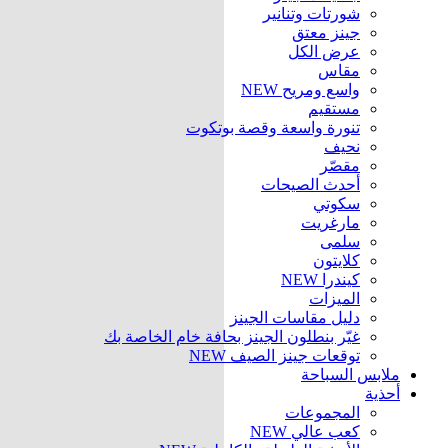
شورتات وتنانير
جينز معتق
عرض الكل
مقاس
واسع ومريح
NEW
مستقيم
تنورة واسعة وقصة بوتكوت
نحيف
مقصّر
أحدث الصيحات
سكوتي
مارغريت
سلمى
كلايتون
كيندرا
NEW
الميزات
دليل مقاسات الجينز
غيّر بنطلون الجينز بحافة خام الخاصة بك
توقعات جينز الصيف
NEW
ملابس السباحة
أحذية
المجموعات
كعب عالي
NEW