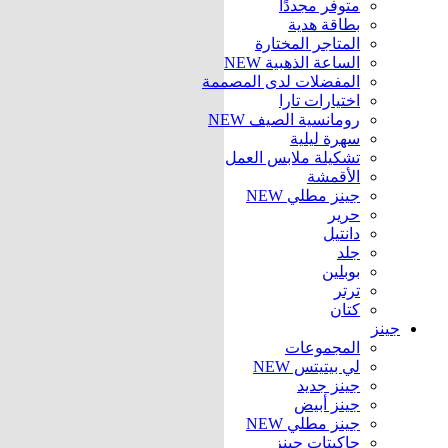
متوفر مجددًا
بطاقة هدية
المتاجر المختارة
الساعة الذهبية
NEW
المفضلات لدى المصممة
اختيارات تارا
رومانسية الصيف
NEW
سهرة ليلية
تشكيلة ملابس العمل
الأقمشة
جينز مطلي
NEW
حرير
دانتيل
جلد
بوبلين
ترتر
كتان
جينز
المجموعات
لي بيتيتس
NEW
جينز جديد
جينز أبيض
جينز مطلي
NEW
جاكيتات جينز