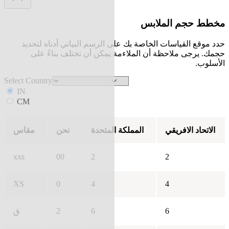
مخطط حجم الملابس
حدد موقع القياسات الخاصة بك على الرسم البياني أدناه لتحديد
حجمك. يرجى ملاحظة أن الملاءمة يمكن أن تختلف بناءً على
الأسلوب.
Select Country
IN
CM
الاتحاد الافريقي
المملكة المتحدة
نحن
مقاس
xxs
00
2
2
XS
0
4
4
2
6
6
ق