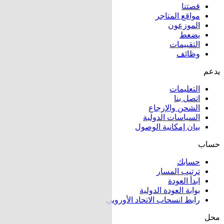
قصتنا
مواقع المتاجر
الموزعون
يضعط
التقييمات
وظائف
يدعم
التعليمات
اتصل بنا
الشحن والإرجاع
السياسات الدولية
بيان إمكانية الوصول
حساب
حسابك
ترتيب المسار
ابدأ العودة
بوابة العودة الدولية
رابط انسحاب الاتحاد الأوروبي
محل