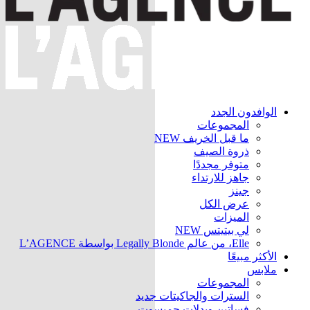
الوافدون الجدد
المجموعات
ما قبل الخريف
NEW
ذروة الصيف
متوفر مجددًا
جاهز للارتداء
جينز
عرض الكل
الميزات
لي بيتيتس
NEW
Elle، من عالم Legally Blonde بواسطة L’AGENCE
الأكثر مبيعًا
ملابس
المجموعات
السترات والجاكيتات
جديد
فساتين وبدلات جمبسوت