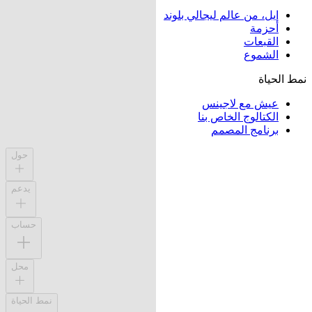
إيل، من عالم ليجالي بلوند
أحزمة
القبعات
الشموع
نمط الحياة
عيش مع لاجينس
الكتالوج الخاص بنا
برنامج المصمم
حول
يدعم
حساب
محل
نمط الحياة