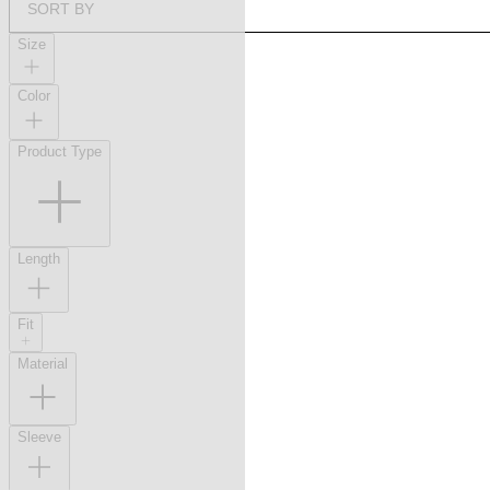
SORT BY
Size
Color
Product Type
Length
Fit
Material
Sleeve