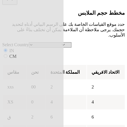
مخطط حجم الملابس
حدد موقع القياسات الخاصة بك على الرسم البياني أدناه لتحديد
حجمك. يرجى ملاحظة أن الملاءمة يمكن أن تختلف بناءً على
الأسلوب.
Select Country
IN
CM
الاتحاد الافريقي
المملكة المتحدة
نحن
مقاس
xxs
00
2
2
XS
0
4
4
2
6
6
ق