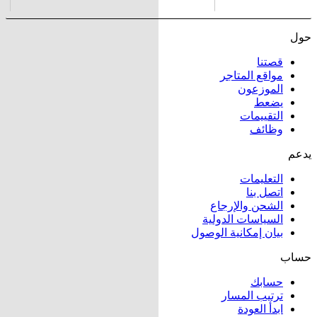
حول
قصتنا
مواقع المتاجر
الموزعون
يضعط
التقييمات
وظائف
يدعم
التعليمات
اتصل بنا
الشحن والإرجاع
السياسات الدولية
بيان إمكانية الوصول
حساب
حسابك
ترتيب المسار
ابدأ العودة