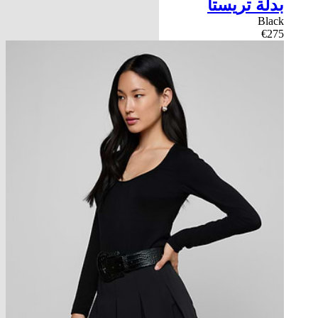
بدلة تريستا
Black
€275