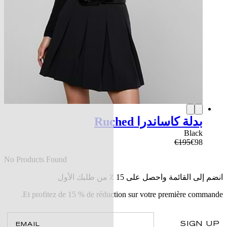
بدلة كاساندرا Ruched
Black
€195
€98
No Products Found
انضم إلى القائمة واحصل على 15 ٪ من طلبك الأول
Et profitez de 15 % de réduction sur votre première commande.
il
SIGN UP