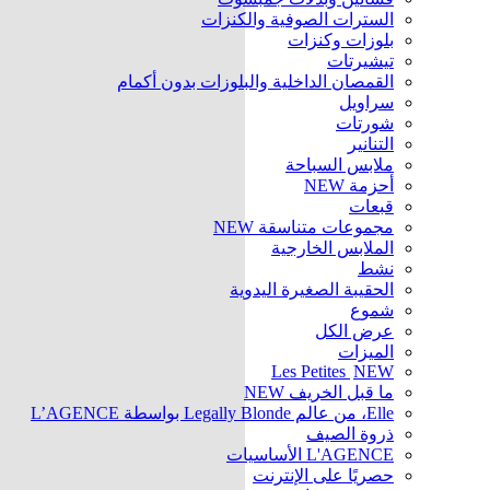
السترات الصوفية والكنزات
بلوزات وكنزات
تيشيرتات
القمصان الداخلية والبلوزات بدون أكمام
سراويل
شورتات
التنانير
ملابس السباحة
أحزمة
NEW
قبعات
مجموعات متناسقة
NEW
الملابس الخارجية
نشط
الحقيبة الصغيرة اليدوية
شموع
عرض الكل
الميزات
Les Petites
NEW
ما قبل الخريف
NEW
Elle، من عالم Legally Blonde بواسطة L’AGENCE
ذروة الصيف
L'AGENCE الأساسيات
حصريًا على الإنترنت