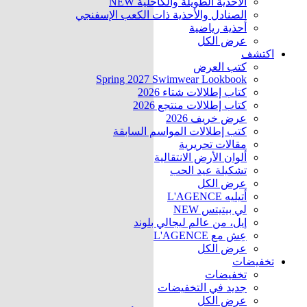
الأحذية الطويلة والكاحلية
NEW
الصنادل والأحذية ذات الكعب الإسفنجي
أحذية رياضية
عرض الكل
اكتشف
كتب العرض
Spring 2027 Swimwear Lookbook
كتاب إطلالات شتاء 2026
كتاب إطلالات منتجع 2026
عرض خريف 2026
كتب إطلالات المواسم السابقة
مقالات تحريرية
ألوان الأرض الانتقالية
تشكيلة عيد الحب
عرض الكل
أتيليه L'AGENCE
لي بيتيتس
NEW
إيل، من عالم ليجالي بلوند
عِش مع L'AGENCE
عرض الكل
تخفيضات
تخفيضات
جديد في التخفيضات
عرض الكل