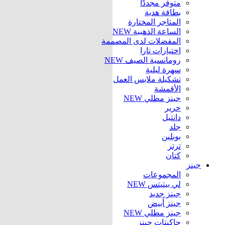
متوفر مجددًا
بطاقة هدية
المتاجر المختارة
الساعة الذهبية
NEW
المفضلات لدى المصممة
اختيارات تارا
رومانسية الصيف
NEW
سهرة ليلية
تشكيلة ملابس العمل
الأقمشة
جينز مطلي
NEW
حرير
دانتيل
جلد
بوبلين
ترتر
كتان
جينز
المجموعات
لي بيتيتس
NEW
جينز جديد
جينز أبيض
جينز مطلي
NEW
جاكيتات جينز