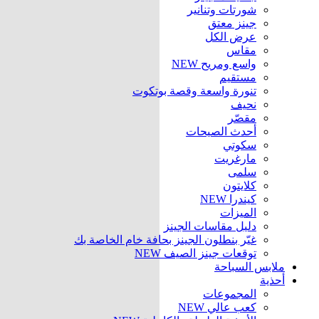
شورتات وتنانير
جينز معتق
عرض الكل
مقاس
واسع ومريح
NEW
مستقيم
تنورة واسعة وقصة بوتكوت
نحيف
مقصّر
أحدث الصيحات
سكوتي
مارغريت
سلمى
كلايتون
كيندرا
NEW
الميزات
دليل مقاسات الجينز
غيّر بنطلون الجينز بحافة خام الخاصة بك
توقعات جينز الصيف
NEW
ملابس السباحة
أحذية
المجموعات
كعب عالي
NEW