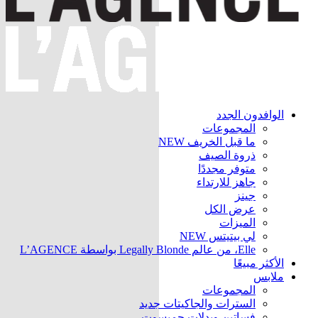
الوافدون الجدد
المجموعات
ما قبل الخريف
NEW
ذروة الصيف
متوفر مجددًا
جاهز للارتداء
جينز
عرض الكل
الميزات
لي بيتيتس
NEW
Elle، من عالم Legally Blonde بواسطة L’AGENCE
الأكثر مبيعًا
ملابس
المجموعات
السترات والجاكيتات
جديد
فساتين وبدلات جمبسوت