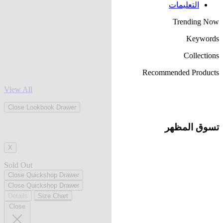
التعليمات
Trending Now
Keywords
Collections
Recommended Products
View All
Close Lookbook Drawer
تسوق المظهر
X
Sold Out
Close Quickshop Drawer
Close Quickshop Drawer
Details
Size Chart
Close